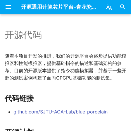
开源通用计算芯片平台-青花瓷（GPGPU）
正
中文
在
English
开源代码
基础概念
代码链接
参考书籍
GPGPU 概念
初
始
整体架构
开源计划
参考开源工程
GPGPU 编程模型
随着本项目开发的推进，我们的开源平台会逐步提供功能模
化
拟器和性能模拟器，提供基础指令的描述和基础架构的参
Core架构
SIMT 相关分析
考。目前的开源版本提供了指令功能模拟器，并基于一些开
搜
源的测试案例构建了面向GPGPU基础功能的测试集。
存储架构
索
引
代码链接
擎
github.com/SJTU-ACA-Lab/blue-porcelain